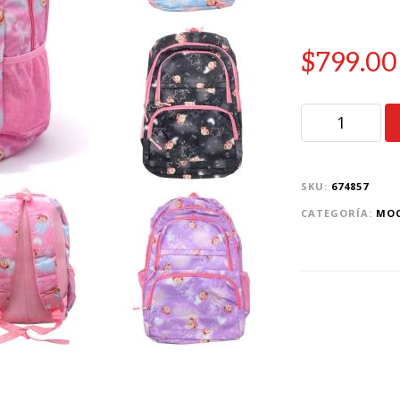
$
799.00
SKU:
674857
CATEGORÍA:
MOC