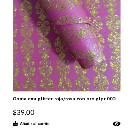
Goma eva glitter roja/rosa con oro glpr 002
$
39.00
Añadir al carrito