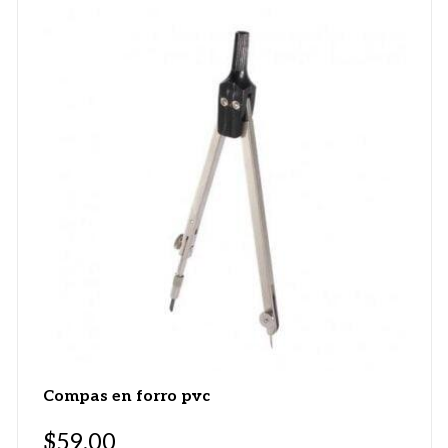
Compas en forro pvc
$
59.00