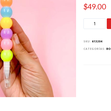
$
49.00
SKU:
613204
CATEGORÍAS:
BO