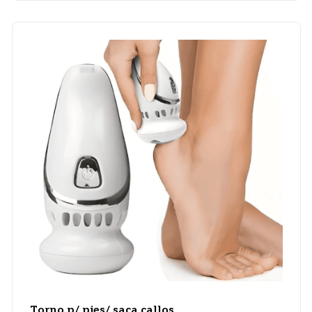
Torno p/ pies/ saca callos