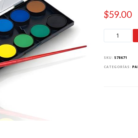
$
59.00
SKU:
578671
CATEGORÍAS:
PA