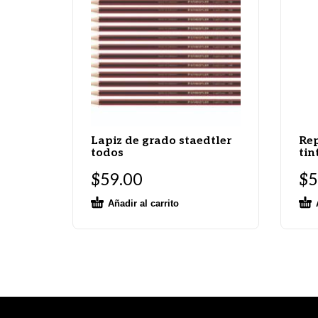
Lapiz de grado staedtler
Rep
todos
tin
$
59.00
$
5
Añadir al carrito