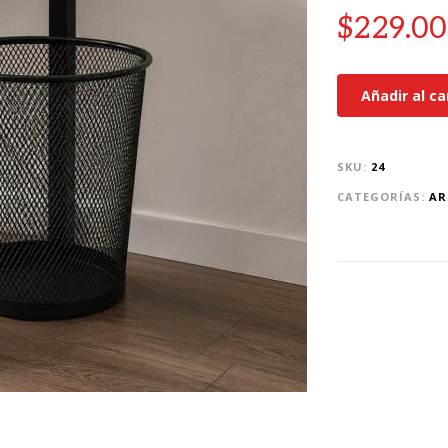
$
229.00
Añadir al ca
SKU:
24
CATEGORÍAS:
AR