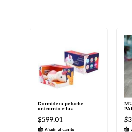
Dormidera peluche
MU
unicornio c-luz
PA
$
599.01
$
3
Añadir al carrito