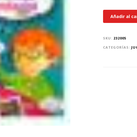
Añadir al ca
SKU:
232005
CATEGORÍAS:
JU