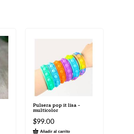
Pulsera pop it lisa –
multicolor
$
99.00
Añadir al carrito