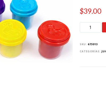
$
39.00
SKU:
673013
CATEGORÍAS:
JU