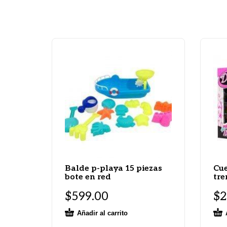
Balde p-playa 15 piezas
Cue
bote en red
tre
$
599.00
$
2
Añadir al carrito