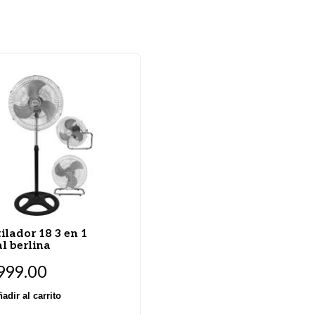
ilador 18 3 en 1
l berlina
999.00
adir al carrito