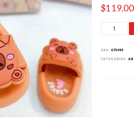
$
119.0
SKU:
675093
CATEGORÍAS:
AR