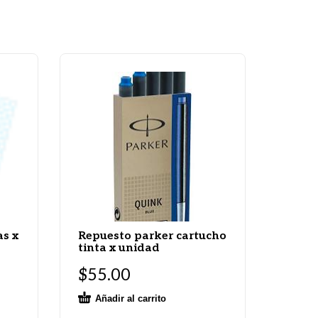
as x
Repuesto parker cartucho
tinta x unidad
$
55.00
Añadir al carrito