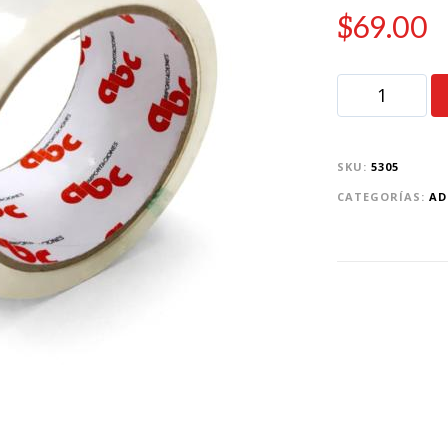
$
69.00
SKU:
5305
CATEGORÍAS:
AD