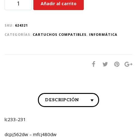
Añadir al carrito
SKU:
624321
CATEGORÍAS:
CARTUCHOS COMPATIBLES
,
INFORMÁTICA
DESCRIPCIÓN
lc233-231
dcpj562dw – mfcj480dw