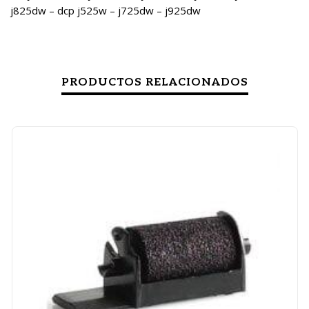
j825dw – dcp j525w – j725dw – j925dw
PRODUCTOS RELACIONADOS