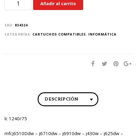
Añadir al carrito
SKU:
834324
CATEGORÍAS:
CARTUCHOS COMPATIBLES
,
INFORMÁTICA
DESCRIPCIÓN
lc 1240/75
mfcj6510Ddw – j6710dw – j6910dw – j430w – j625dw –