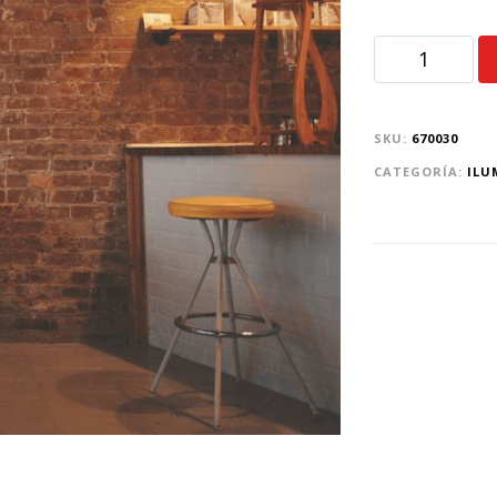
SKU:
670030
CATEGORÍA:
ILU