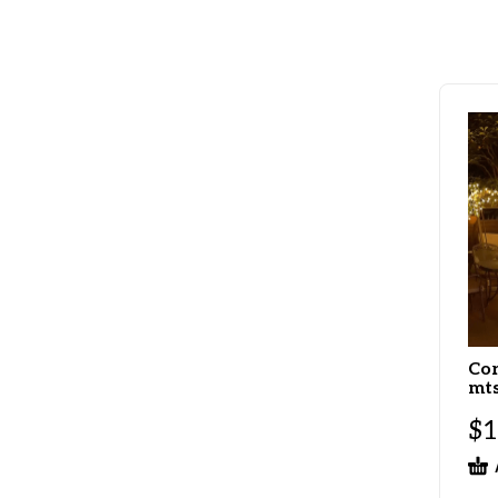
Cor
mts
$
1