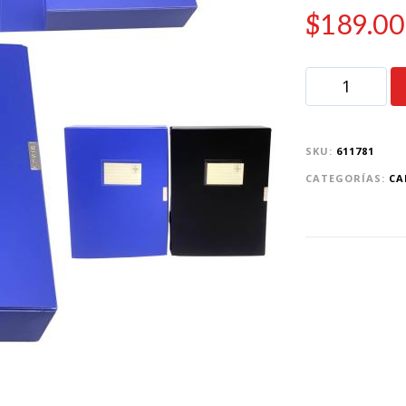
$
189.00
SKU:
611781
CATEGORÍAS:
CA