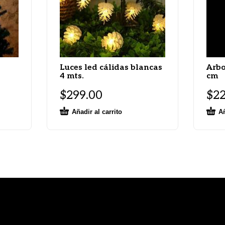
Luces led cálidas blancas
Arbo
4 mts.
cm
$
299.00
$
2
Añadir al carrito
Añ