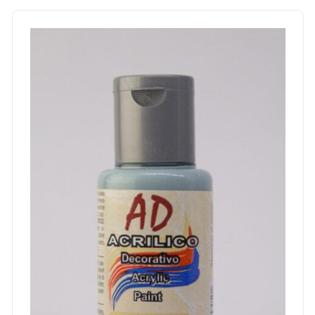
Acrilico ad azul ceniza 162