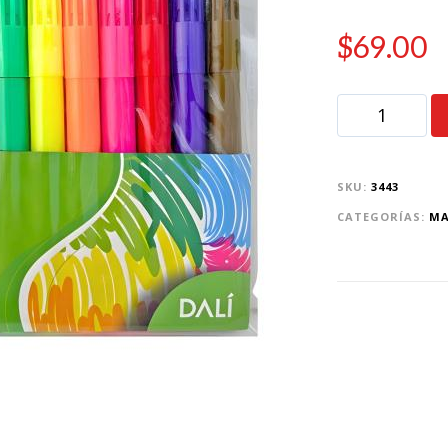
$
69.00
SKU:
3443
CATEGORÍAS:
MA