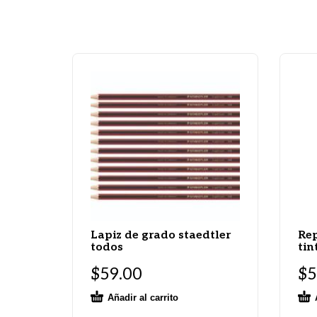
Lapiz de grado staedtler
Rep
todos
tin
$
59.00
$
5
Añadir al carrito